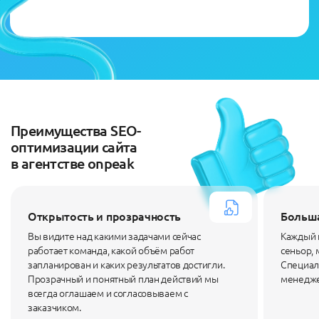
Преимущества SEO-
оптимизации сайта
в агентстве onpeak
Открытость и прозрачность
Больш
Вы видите над какими задачами сейчас
Каждый 
работает команда, какой объём работ
сеньор, 
запланирован и каких результатов достигли.
Специал
Прозрачный и понятный план действий мы
менедже
всегда оглашаем и согласовываем с
заказчиком.