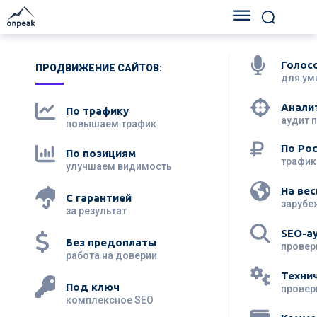
Голос
ПРОДВИЖЕНИЕ САЙТОВ:
для ум
Анали
По трафику
аудит 
повышаем трафик
По Ро
По позициям
трафик
улучшаем видимость
На вес
С гарантией
зарубе
за результат
SEO-а
Без предоплаты
провер
работа на доверии
Техни
Под ключ
провер
комплексное SEO